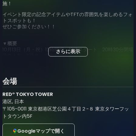
施！
イベント限定の記念アイテムやTFTの雰囲気を楽しめるフォ
トスポットも！
ぜひご参加ください！！
▼概要
10月13日（月・祝）12時開場 13時スタート 20時30分閉場
さらに表示
募集人数：126名 ※先着順
参加費用：5,000円
応募期間：9月16日 (火) ~ 9月30日 (火) 23:59（先着順）
※状況により人数・チケット販売数追加となる場合がござ
会場
います
RED° TOKYO TOWER
主催：黄身（
https://x.com/kimi1211
）
港区, 日本
協力：Riot Games
〒105-0011 東京都港区芝公園４丁目２−８ 東京タワーフッ
トタウン内5F
▼参加者用Discord サーバー
https://discord.gg/VemzKd9Mp3
Googleマップで開く
※今後、詳細等をこちらのDiscordで連絡致しますので、ご