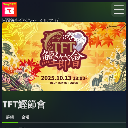
Home
イベント
Home
イベント
メルマガ
TFT鰹節會
詳細
会場